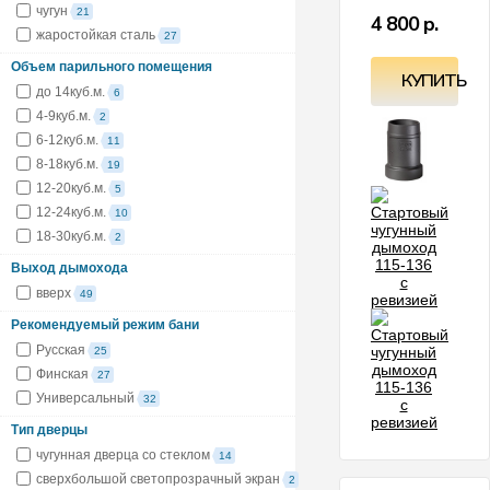
(
чугун
21
4 800 р.
жаростойкая сталь
27
Объем парильного помещения
КУПИТЬ
до 14куб.м.
6
4-9куб.м.
2
6-12куб.м.
11
8-18куб.м.
19
12-20куб.м.
5
12-24куб.м.
10
18-30куб.м.
2
Выход дымохода
вверх
49
Рекомендуемый режим бани
Русская
25
Финская
27
Универсальный
32
Тип дверцы
чугунная дверца со стеклом
14
сверхбольшой светопрозрачный экран
2