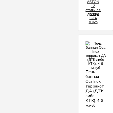
Печь
банная
Оса Inox
терракот
ДА (ДТК
либо
КТК), 4-9
м.куб