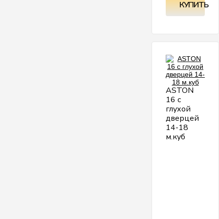
КУПИТЬ
ASTON
16 с
глухой
дверцей
14-18
м.куб
ш
м
4
В
кг
5
П
1
(
в