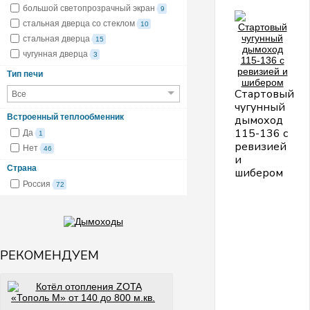
большой светопрозрачный экран
9
стальная дверца со стеклом
10
стальная дверца
15
чугунная дверца
3
Тип печи
Стартовый
Все
чугунный
Встроенный теплообменник
дымоход
115-136 с
Да
1
ревизией
Нет
46
и
Страна
шибером
Россия
72
О
в
ч
д
0
у
н
РЕКОМЕНДУЕМ
п
"
т
ч
с
д
1