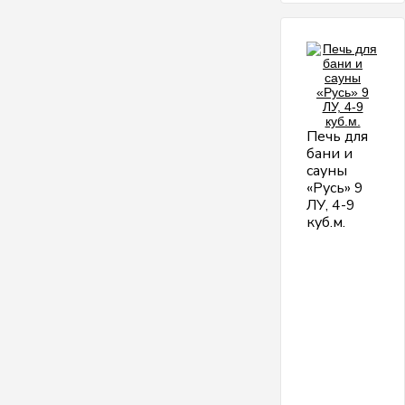
Печь для
бани и
сауны
«Русь» 9
ЛУ, 4-9
куб.м.
О
и
п
Р
9
Л
9
Л
д
п
д
н