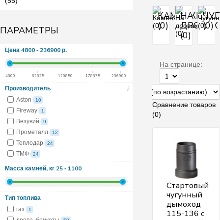
(55)
КАМЕНКИ
НА
ЧУ
(0)
ДРОВАХ
(0)
ПАРАМЕТРЫ
(0)
4800
236900
Цена
-
р.
На странице:
4800
62825
120850
178875
236900
i
Производитель
Aston
10
Сравнение товаров
Fireway
1
(0)
Везувий
9
Прометалл
12
Теплодар
24
ТМФ
24
25
1100
Масса камней, кг
-
Стартовый
чугунный
Тип топлива
дымоход
газ
1
115-136 с
дрова, брикеты