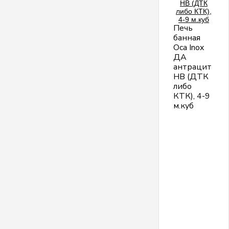
Печь
банная
Оса Inox
ДА
антрацит
НВ (ДТК
либо
КТК), 4-9
м.куб
И
н
в
в
о
С
м
д
б
п
в
м
р
к
«
П
к
р