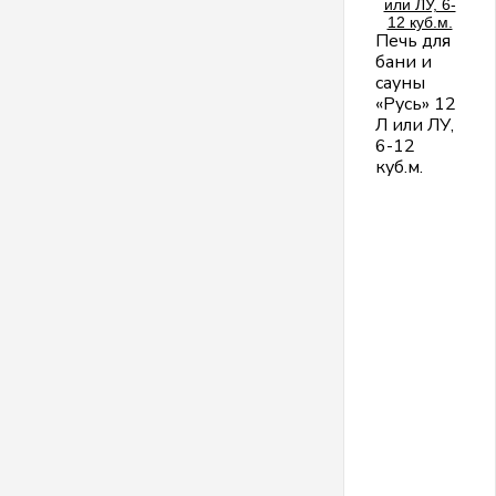
Печь для
бани и
сауны
«Русь» 12
Л или ЛУ,
6-12
куб.м.
О
и
п
Р
1
Л
1
Л
1
Л
д
п
д
п
с
р
(
1
к
м