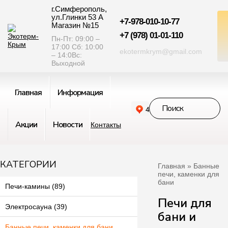
г.Симферополь,
ул.Глинки 53 А
+7-978-010-10-77
Магазин №15
+7 (978) 01-01-110
Пн-Пт: 09:00 –
17:00 Сб: 10:00
ekotermkrym@gmail.com
– 14:0Вс:
Выходной
Главная
Информация
Акции
Новости
Контакты
КАТЕГОРИИ
Главная
» Банные
печи, каменки для
бани
Печи-камины (89)
Печи для
Электросауна (39)
бани и
Банные печи, каменки для бани