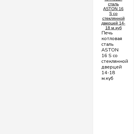
Печь
котловая
сталь
ASTON
16 S со
стеклянной
дверцей
14-18
м.куб
ш
м
4
В
кг
5
П
1
(
в
к