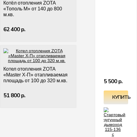
д
Котёл отопления ZOTA
т
«Тополь М» от 140 до 800
ч
с
м.кв.
к
н
н
т
62 400 р.
н
п
з
г
Д
ч
Ч
Д
д
1
м
Котел отопления ZOTA
Р
«Master X-П» отапливаемая
(
5 500 р.
площадь от 100 до 320 м.кв.
51 800 р.
КУПИТЬ