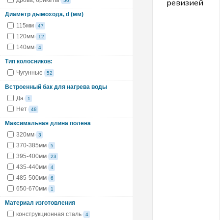
ревизией
50
Диаметр дымохода, d (мм)
О
115мм
47
в
ч
120мм
12
д
0
140мм
4
у
н
Тип колосников:
п
"
Чугунные
52
т
ч
с
Встроенный бак для нагрева воды
д
1
Да
1
д
Нет
т
48
ч
с
Максимальная длина полена
к
н
320мм
3
н
т
370-385мм
5
н
395-400мм
п
23
з
435-440мм
4
г
Д
485-500мм
6
ч
Ч
650-670мм
1
Д
д
Материал изготовления
1
м
конструкционная сталь
4
Р