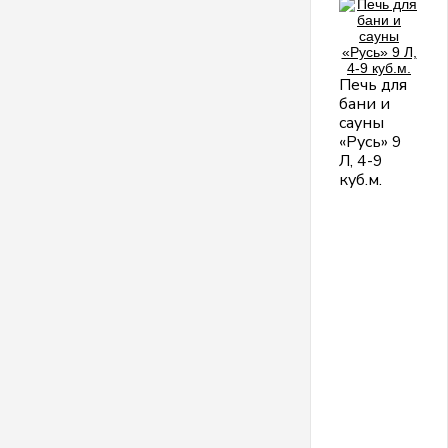
Печь для
бани и
сауны
«Русь» 9
Л, 4-9
куб.м.
О
и
п
Р
9
Л
9
Л
д
п
д
н
п
п
о
4
д
9