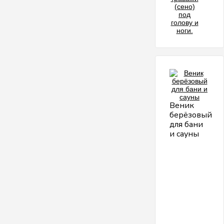
Веник
берёзовый
для бани
и сауны
Б
в
С
л
2
г
Б
в
о
п
м