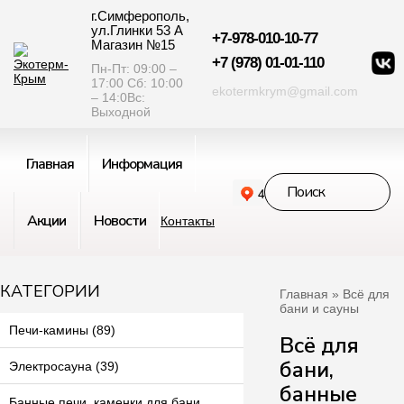
г.Симферополь,
ул.Глинки 53 А
+7-978-010-10-77
Магазин №15
+7 (978) 01-01-110
Пн-Пт: 09:00 –
17:00 Сб: 10:00
ekotermkrym@gmail.com
– 14:0Вс:
Выходной
Главная
Информация
Акции
Новости
Контакты
КАТЕГОРИИ
Главная
» Всё для
бани и сауны
Печи-камины (89)
Всё для
бани,
Электросауна (39)
банные
Банные печи, каменки для бани