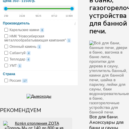
в баню,
350
11500
Цена
-
р.
газогорело
устройства
350
3138
5925
8713
11500
для банной
i
Производитель
печи.
Карельские камни
6
НМК "Новосибирская
металлообрабатывающая кампания"
1
Огенный камень
1
Сабантуй
4
Теплодар
4
УМТ
1
Страна
Россия
17
РЕКОМЕНДУЕМ
Все для бани.
Аксессуары для
бани и сауны.