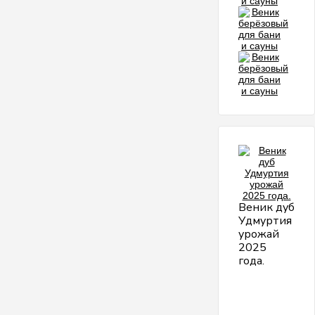
Веник дуб
Удмуртия
урожай
2025
года.
М
и
п
д