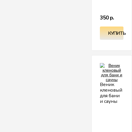
и
д
т
в
350 р.
КУПИТЬ
Веник
кленовый
для бани
и сауны
К
в
С
л
2
г