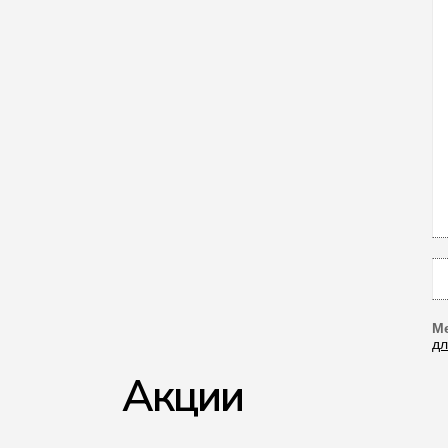
Ме
дл
Акции