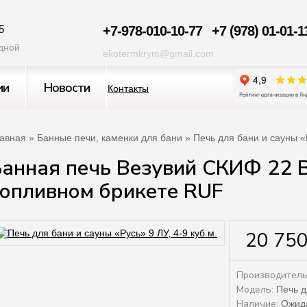
5
+7-978-010-10-77
+7 (978) 01-01-1
одной
ekotermkrym@gmail.com
ии
Новости
Контакты
авная
»
Банные печи, каменки для бани
» Печь для бани и сауны «Р
анная печь Везувий СКИФ 22 В
топливном брикете RUF
20 750
Производитель
Модель:
Печь дл
Наличие:
Ожида