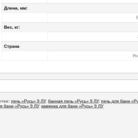
Длина, мм:
Вес, кг:
Страна
Ро
тки:
печь «Русь» 9 ЛУ
,
банная печь «Русь» 9 ЛУ
,
печь для бани «Ру
я бани «Русь» 9 ЛУ
,
каменка для бани «Русь» 9 ЛУ