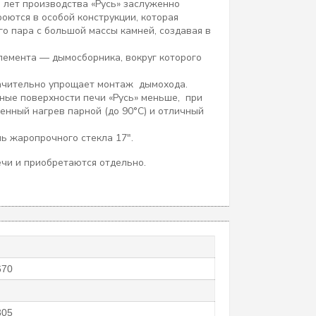
ь лет производства «Русь» заслуженно
оются в особой конструкции, которая
го пара с большой массы камней, создавая в
элемента — дымосборника, вокруг которого
значительно упрощает монтаж дымохода.
ьные поверхности печи «Русь» меньше, при
енный нагрев парной (до 90°С) и отличный
ь жаропрочного стекла 17".
чи и приобретаются отдельно.
670
305