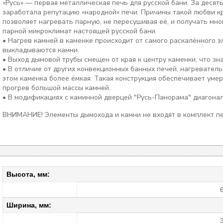
«Русь» — первая металлическая печь для русской бани. За десят
заработала репутацию «народной» печи. Причины такой любви кр
позволяет нагревать парную, не пересушивая её, и получать мно
парной микроклимат настоящей русской бани.
• Нагрев камней в каменке происходит от самого раскалённого 
выкладываются камни.
• Выход дымовой трубы смещен от края к центру каменки, что 
• В отличие от других конвекционных банных печей, нагревател
этом каменка более ёмкая. Такая конструкция обеспечивает умер
прогрев большой массы камней.
• В модификациях с каминной дверцей "Русь-Панорама" диагонал
ВНИМАНИЕ! Элементы дымохода и камни не входят в комплект пе
Высота, мм:
Ширина, мм: