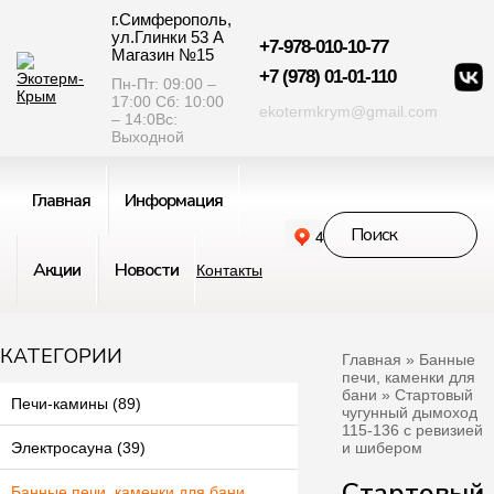
г.Симферополь,
ул.Глинки 53 А
+7-978-010-10-77
Магазин №15
+7 (978) 01-01-110
Пн-Пт: 09:00 –
17:00 Сб: 10:00
ekotermkrym@gmail.com
– 14:0Вс:
Выходной
Главная
Информация
Акции
Новости
Контакты
КАТЕГОРИИ
Главная
»
Банные
печи, каменки для
бани
» Стартовый
Печи-камины (89)
чугунный дымоход
115-136 с ревизией
и шибером
Электросауна (39)
Стартовый
Банные печи, каменки для бани