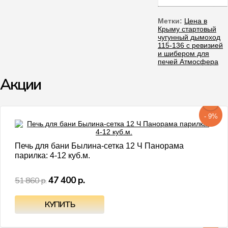
Метки:
Цена в
Крыму стартовый
чугунный дымоход
115-136 с ревизией
и шибером для
печей Атмосфера
Акции
- 9%
Печь для бани Былина-сетка 12 Ч Панорама
парилка: 4-12 куб.м.
47 400 р.
51 860 р.