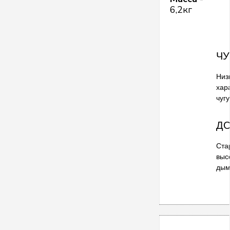
6,2кг
ЧУ
Низ
хар
чуг
Д
Ста
выс
дым