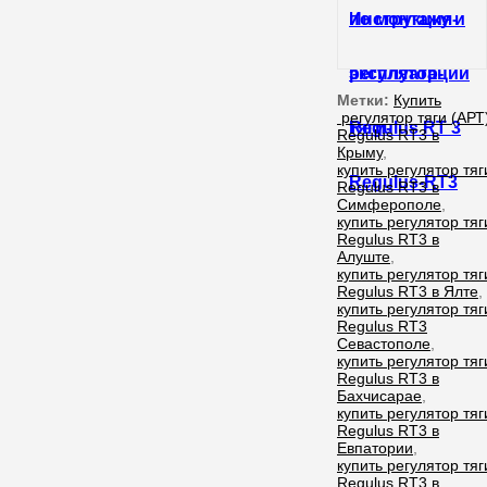
Инструкция-
регулятор-
Метки:
Купить
регулятор тяги (АРТ
тяги-
Regulus RT3 в
Крыму
,
купить регулятор тяг
Regulus-RT3
Regulus RT3 в
Симферополе
,
купить регулятор тяг
Regulus RT3 в
Алуште
,
купить регулятор тяг
Regulus RT3 в Ялте
,
купить регулятор тяг
Regulus RT3
Севастополе
,
купить регулятор тяг
Regulus RT3 в
Бахчисарае
,
купить регулятор тяг
Regulus RT3 в
Евпатории
,
купить регулятор тяг
Regulus RT3 в