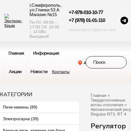
г.Симферополь,
ул.Глинки 53 А
+7-978-010-10-77
Магазин №15
+7 (978) 01-01-110
Пн-Пт: 09:00 –
17:00 Сб: 10:00
ekotermkrym@gmail.com
– 14:0Вс:
Выходной
Главная
Информация
Акции
Новости
Контакты
КАТЕГОРИИ
Главная
»
Твердотопливные
котлы отопления
»
Печи-камины (89)
Автоматический регу
Regulus RT3, RT 4
Электросауна (39)
Регулятор
Банные печи, каменки для бани