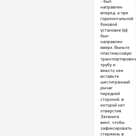
- был
направлен
вперед, а при
горизонтальной
боковой
установке
(c)
был
направлен
вверх. Выньте
пластмассовую
транспортирово
трубу и
вместо нее
вставьте
шестигранный
рычаг
передней
стороной, в
которой нет
отверстия.
Затяните
винт, чтобы
зафиксировать
стержень в