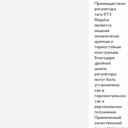
Преимуществом
регулятора
тяги RT3
Regulus
является
мощная,
механически
крепкая и
термостойкая
конструкция.
Благодаря
двойной
шкале
регуляторы
могут быть
установлены
как в
горизонтальном,
так и
вертикальном
положении.
Примененный
качественный