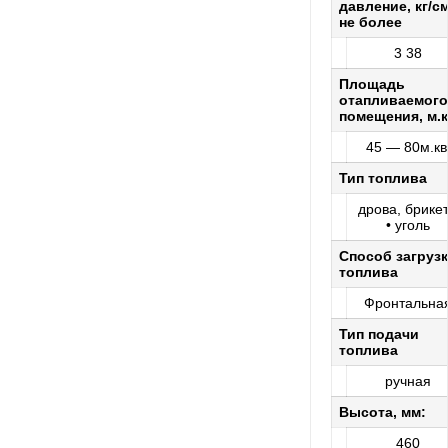
давление, кг/см
не более
3 38
Площадь
отапливаемого
помещения, м.к
45 — 80м.кв
Тип топлива
дрова, брике
• уголь
Способ загруз
топлива
Фронтальна
Тип подачи
топлива
ручная
Высота, мм:
460