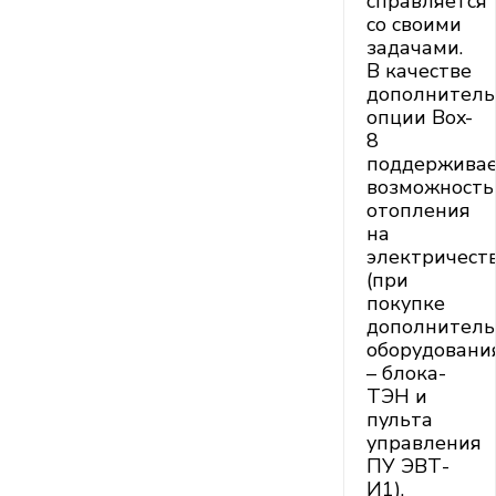
справляется
со своими
задачами.
В качестве
дополнитель
опции Box-
8
поддержива
возможность
отопления
на
электричест
(при
покупке
дополнитель
оборудовани
– блока-
ТЭН и
пульта
управления
ПУ ЭВТ-
И1).