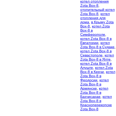
котел отопления
Zota Box-8
,
отопительный котел
Zota Box-8
,
котел
отопления для
дома
,
в Крыму Zota
Box-8
,
котел Zota
Box-8 в
Симферополе
,
котел Zota Box-8 в
Евпатории
,
котел
Zota Box-8 в Судаке
,
котел Zota Box-8 в
Севастополе
,
котел
Zota Box-8 в Ялте
,
котел Zota Box-8 в
Алуште
,
котел Zota
Box-8 в Керчи
,
котел
Zota Box-8 в
Феодосии
,
котел
Zota Box-8 в
Армянске
,
котел
Zota Box-8 в
Бахчисарае
,
котел
Zota Box-8 в
Красноперекопске
Zota Box-8