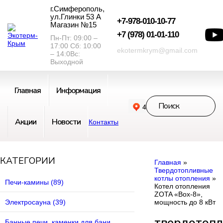
г.Симферополь,
ул.Глинки 53 А
+7-978-010-10-77
Магазин №15
+7 (978) 01-01-110
Пн-Пт: 09:00 –
17:00 Сб: 10:00
ekotermkrym@gmail.com
– 14:0Вс:
Выходной
Главная
Информация
Акции
Новости
Контакты
КАТЕГОРИИ
Главная
»
Твердотопливные
котлы отопления
»
Печи-камины (89)
Котел отопления
ZOTA «Box-8»,
мощность до 8 кВт
Электросауна (39)
твердотоп
Банные печи, каменки для бани