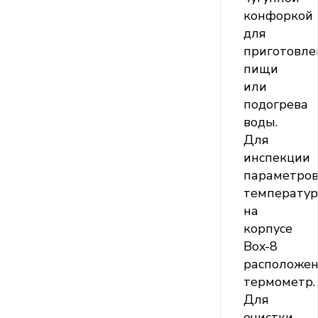
конфоркой
для
приготовле
пищи
или
подогрева
воды.
Для
инспекции
параметро
температу
на
корпусе
Box-8
расположе
термометр.
Для
очистки