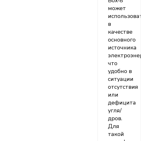
Box-8
может
использова
в
качестве
основного
источника
электроэне
что
удобно в
ситуации
отсутствия
или
дефицита
угля/
дров.
Для
такой