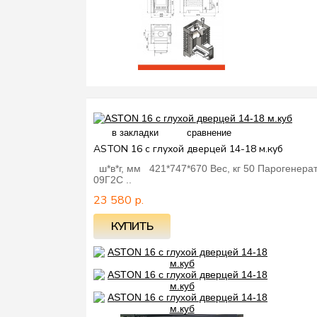
в закладки
сравнение
ASTON 16 с глухой дверцей 14-18 м.куб
ш*в*г, мм 421*747*670 Вес, кг 50 Парогенерат
09Г2С ..
23 580 р.