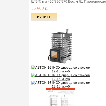
Ш*В*Г, мм 420*750*670 Вес, кг 51 Парогенерат
36 660 р.