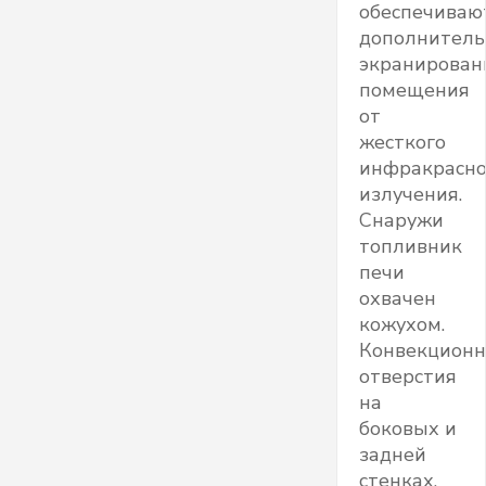
обеспечиваю
дополнитель
экранирован
помещения
от
жесткого
инфракрасно
излучения.
Снаружи
топливник
печи
охвачен
кожухом.
Конвекцион
отверстия
на
боковых и
задней
стенках,