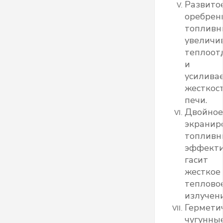
Развито
оребрен
топливн
увеличи
теплоот
и
усилива
жесткос
печи.
Двойное
экранир
топливн
эффект
гасит
жесткое
теплово
излучени
Гермети
чугунны