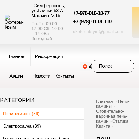
г.Симферополь,
ул.Глинки 53 А
+7-978-010-10-77
Магазин №15
+7 (978) 01-01-110
Пн-Пт: 09:00 –
17:00 Сб: 10:00
ekotermkrym@gmail.com
– 14:0Вс:
Выходной
Главная
Информация
Акции
Новости
Контакты
КАТЕГОРИИ
Главная
»
Печи-
камины
»
Отопительно-
Печи-камины (89)
варочная печь-
камин «Статика
Квинта»
Электросауна (39)
печь
Банные печи, каменки для бани