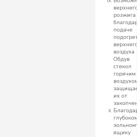
Возможн
верхнег
розжига
благода
подаче
подогре
верхнег
воздуха
Обдув
стекол
горячим
воздухо
защища
их от
закопчен
Благода
глубоко
зольном
ящику