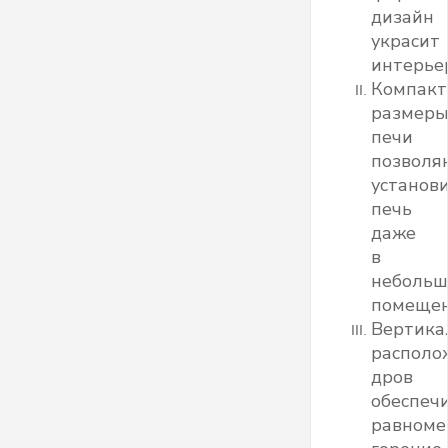
дизайн
украсит
интерье
Компак
размер
печи
позволя
установ
печь
даже
в
неболь
помещен
Вертика
располо
дров
обеспеч
равноме