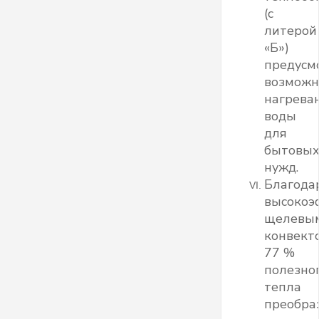
(с
литерой
«Б»)
предусм
возможн
нагрева
воды
для
бытовы
нужд.
Благода
высоко
щелевы
конвект
77 %
полезно
тепла
преобра