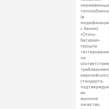
нержавеющи
теплообменн
(в
модификаци
с баком).
«Огонь-
батарея»
прошла
тестировани
на
соответствие
требованиям
европейског
стандарта,
подтвержда
ее
высокое
качество,