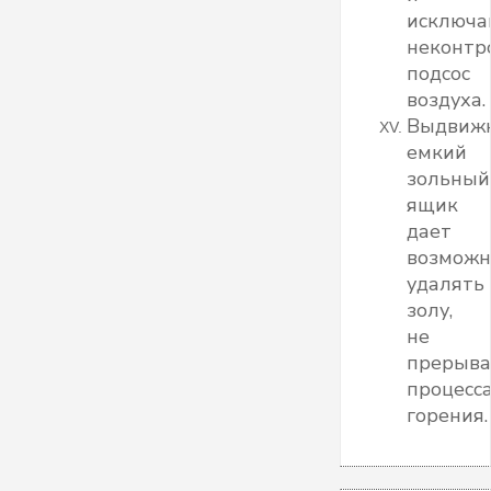
исключ
неконтр
подсос
воздуха.
Выдвиж
емкий
зольный
ящик
дает
возможн
удалять
золу,
не
прерыва
процесс
горения.