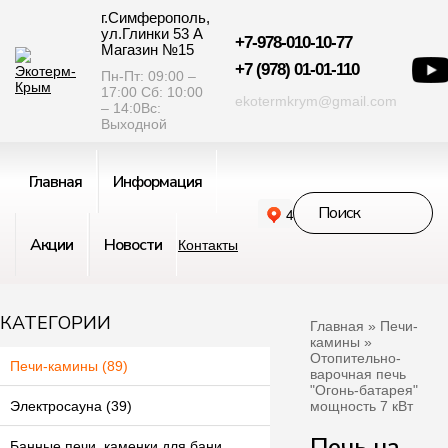
г.Симферополь,
ул.Глинки 53 А
+7-978-010-10-77
Магазин №15
+7 (978) 01-01-110
Пн-Пт: 09:00 –
17:00 Сб: 10:00
ekotermkrym@gmail.com
– 14:0Вс:
Выходной
Главная
Информация
Акции
Новости
Контакты
КАТЕГОРИИ
Главная
»
Печи-
камины
»
Отопительно-
Печи-камины (89)
варочная печь
"Огонь-батарея"
мощность 7 кВт
Электросауна (39)
Печь на
Банные печи, каменки для бани