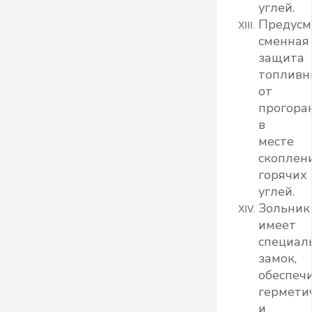
углей.
Предусм
сменная
защита
топливн
от
прогора
в
месте
скоплен
горячих
углей.
Зольник
имеет
специал
замок,
обеспеч
гермети
и