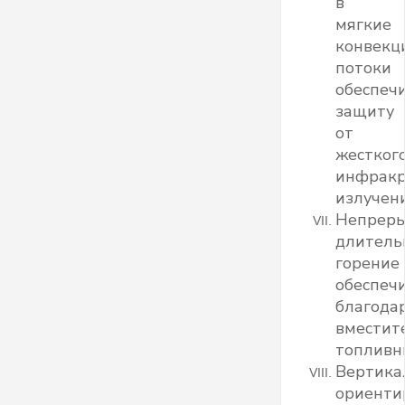
в
мягкие
конвекц
потоки
обеспеч
защиту
от
жестког
инфракр
излучени
Непрер
длитель
горение
обеспеч
благода
вместит
топливн
Вертика
ориенти