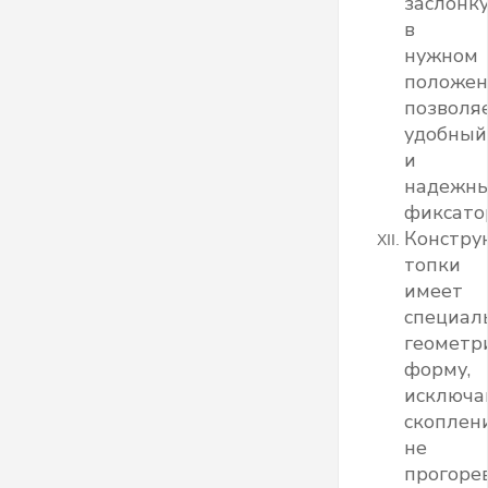
заслонк
в
нужном
положен
позволя
удобный
и
надежн
фиксато
Констру
топки
имеет
специал
геометр
форму,
исключ
скоплен
не
прогоре