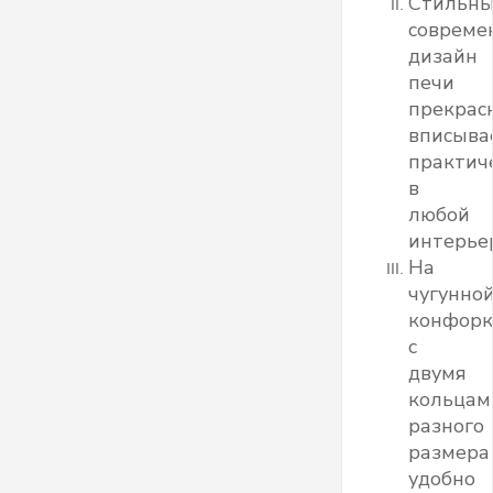
Стильн
совреме
дизайн
печи
прекрас
вписыва
практич
в
любой
интерье
На
чугунно
конфорк
с
двумя
кольцам
разного
размера
удобно