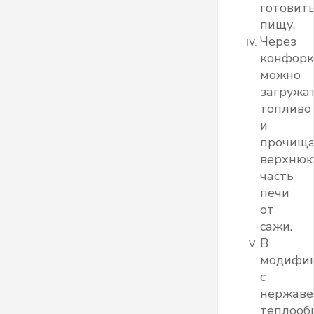
готовит
пищу.
Через
конфорк
можно
загружа
топливо
и
прочища
верхню
часть
печи
от
сажи.
В
модифи
с
нержав
теплооб