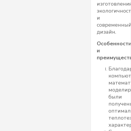
изготовления
экологичнос
и
современны
дизайн.
Особенност
и
преимущест
Благода
компьют
математ
моделир
были
получен
оптимал
теплоте
характе