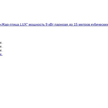
«Жар-птица LUX" мощность 9 кВт парноая до 15 метров кубических