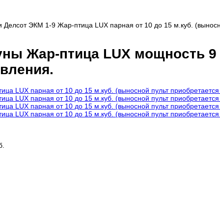
Делсот ЭКМ 1-9 Жар-птица LUX парная от 10 до 15 м.куб. (вынос
уны Жар-птица LUX мощность 9 
авления.
б.