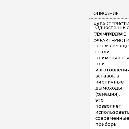
ОПИСАНИЕ
ХАРАКТЕРИСТ
Одностенны
дымоходы
ТЕХНИЧЕСКИЕ
из
ХАРАКТЕРИСТ
нержавеюще
стали
применяютс
при
изготовлени
вставок в
кирпичные
дымоходы
(санация),
это
позволяет
использоват
современны
приборы