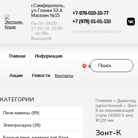
г.Симферополь,
ул.Глинки 53 А
+7-978-010-10-77
Магазин №15
+7 (978) 01-01-110
Пн-Пт: 09:00 –
17:00 Сб: 10:00
ekotermkrym@gmail.com
– 14:0Вс:
Выходной
Главная
Информация
Акции
Новости
Контакты
КАТЕГОРИИ
Главная
»
Дымоход
одностенный
» Зонт-
К из нержавеющей
Печи-камины (89)
стали (430/0.5 мм)
Ф120 мм
Электросауна (39)
Зонт-К
Банные печи, каменки для бани