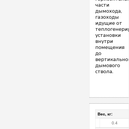
части
дымохода,
газоходы
идущие от
теплогенер
установки
внутри
помещения
до
вертикально
дымового
ствола.
Вес, кг:
0.4