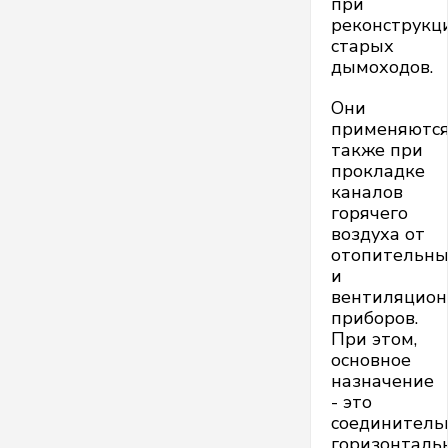
при
реконструкц
старых
дымоходов.
Они
применяютс
также при
прокладке
каналов
горячего
воздуха от
отопительн
и
вентиляцио
приборов.
При этом,
основное
назначение
- это
соединитель
горизонталь