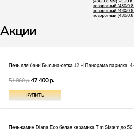
(430/0.8 мм) Ф120 в
поворотный (430/0.8
поворотный (430/0.8
поворотный (430/0.8
Акции
Печь для бани Былина-сетка 12 Ч Панорама парилка: 4-
47 400 р.
51 860 р.
Печь-камин Diana Eco белая керамика Tim Sistem до 50 