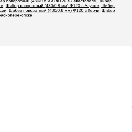
ер поворотный (430/0.8 мм) Ф120 в Севастополе
,
Шибер
те
,
Шибер поворотный (430/0.8 мм) Ф120 в Алуште
,
Шибер
сии
,
Шибер поворотный (430/0.8 мм) Ф120 в Керчи
,
Шибер
расноперекопске
- 9%
- 11%