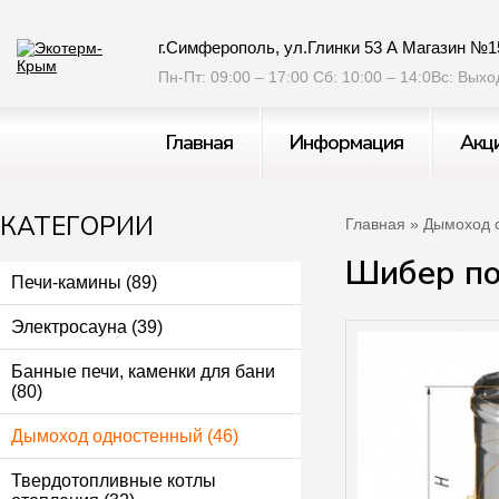
г.Симферополь, ул.Глинки 53 А Магазин №1
Пн-Пт: 09:00 – 17:00 Сб: 10:00 – 14:0Вс: Вых
Главная
Информация
Акц
КАТЕГОРИИ
Главная
»
Дымоход 
Шибер по
Печи-камины (89)
Электросауна (39)
Банные печи, каменки для бани
(80)
Дымоход одностенный (46)
Твердотопливные котлы