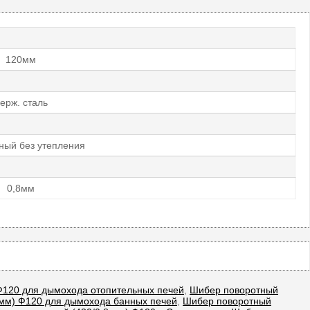
120мм
ерж. сталь
ный без утепления
0,8мм
Ф120 для дымохода отопительных печей
,
Шибер поворотный
 мм) Ф120 для дымохода банных печей
,
Шибер поворотный