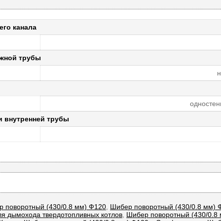
его канала
жной трубы
н
одностен
и внутренней трубы
р поворотный (430/0.8 мм) Ф120
,
Шибер поворотный (430/0.8 мм) 
для дымохода твердотопливных котлов
,
Шибер поворотный (430/0.8