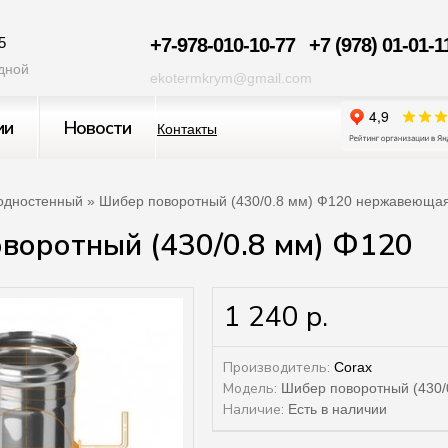
5
+7-978-010-10-77
+7 (978) 01-01-1
одной
ekotermkrym@gmail.com
ии
Новости
Контакты
одностенный
» Шибер поворотный (430/0.8 мм) Ф120 нержавеющая
воротный (430/0.8 мм) Ф120
1 240 р.
Производитель:
Corax
Модель:
Шибер поворотный (430/
Наличие:
Есть в наличии