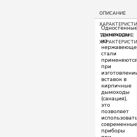
ОПИСАНИЕ
ХАРАКТЕРИСТ
Одностенны
дымоходы
ТЕХНИЧЕСКИЕ
из
ХАРАКТЕРИСТ
нержавеюще
стали
применяютс
при
изготовлени
вставок в
кирпичные
дымоходы
(санация),
это
позволяет
использоват
современны
приборы