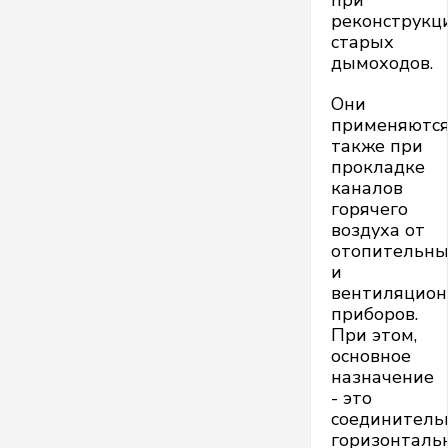
при
реконструкц
старых
дымоходов.
Они
применяютс
также при
прокладке
каналов
горячего
воздуха от
отопительн
и
вентиляцио
приборов.
При этом,
основное
назначение
- это
соединитель
горизонталь