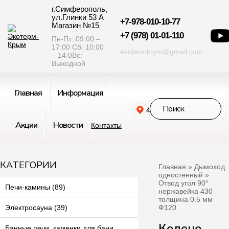
г.Симферополь,
ул.Глинки 53 А
+7-978-010-10-77
Магазин №15
+7 (978) 01-01-110
Пн-Пт: 09:00 –
17:00 Сб: 10:00
ekotermkrym@gmail.com
– 14:0Вс:
Выходной
Главная
Информация
Акции
Новости
Контакты
КАТЕГОРИИ
Главная
»
Дымоход
одностенный
»
Отвод угол 90°
Печи-камины (89)
нержавейка 430
толщина 0.5 мм
Ф120
Электросауна (39)
Колено
Банные печи, каменки для бани