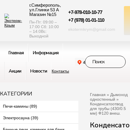
г.Симферополь,
ул.Глинки 53 А
+7-978-010-10-77
Магазин №15
+7 (978) 01-01-110
Пн-Пт: 09:00 –
17:00 Сб: 10:00
ekotermkrym@gmail.com
– 14:0Вс:
Выходной
Главная
Информация
Акции
Новости
Контакты
КАТЕГОРИИ
Главная
»
Дымоход
одностенный
»
Конденсатоотвод
Печи-камины (89)
для трубы (430/0.5
мм) Ф120 внеш.
Электросауна (39)
Конденсато
Банные печи, каменки для бани