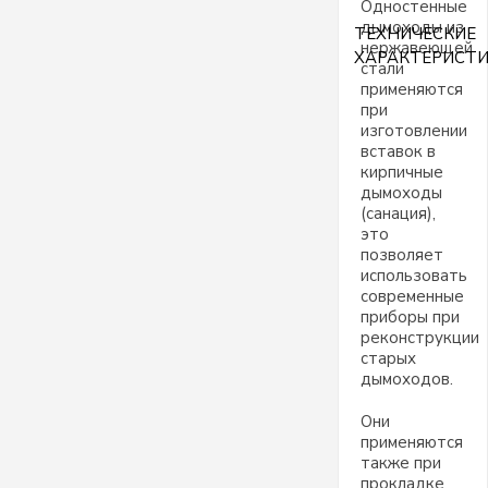
Одностенные
дымоходы из
ТЕХНИЧЕСКИЕ
нержавеющей
ХАРАКТЕРИСТ
стали
применяются
при
изготовлении
вставок в
кирпичные
дымоходы
(санация),
это
позволяет
использовать
современные
приборы при
реконструкции
старых
дымоходов.
Они
применяются
также при
прокладке