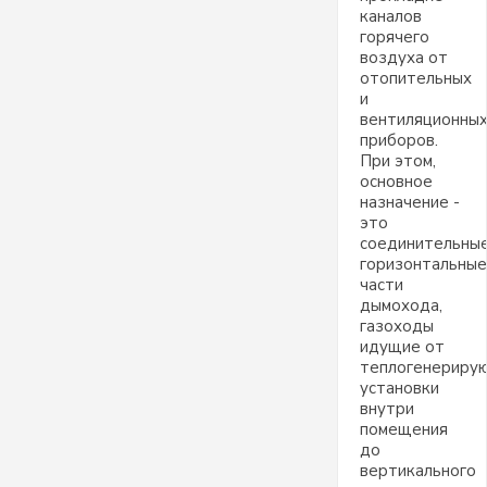
каналов
горячего
воздуха от
отопительных
и
вентиляционны
приборов.
При этом,
основное
назначение -
это
соединительны
горизонтальные
части
дымохода,
газоходы
идущие от
теплогенериру
установки
внутри
помещения
до
вертикального