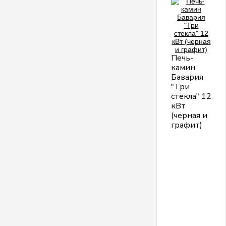
Печь-
камин
Бавария
"Три
стекла" 12
кВт
(черная и
графит)
К
«
н
с
н
м
а
с
п
р
и
б
т
о