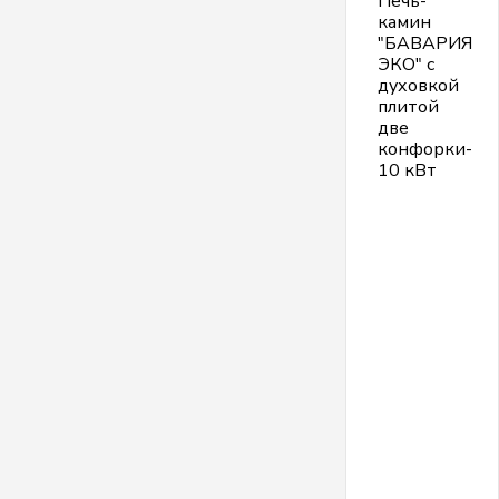
Печь-
камин
"БАВАРИЯ
ЭКО" с
духовкой
плитой
две
конфорки-
10 кВт
К
Э
К
я
р
п
п
к
п
с
и
к
т
С
п
о
с
с
о
п
п
в