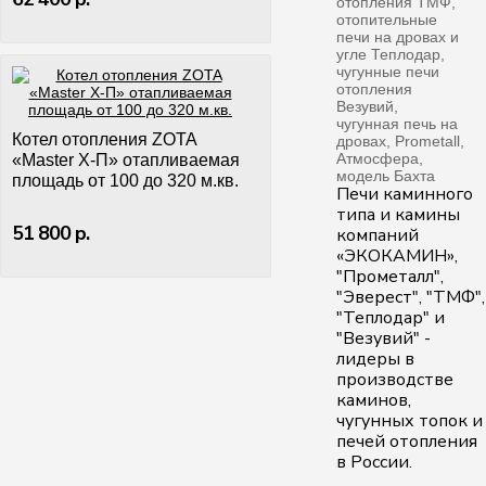
Котел отопления ZOTA
«Master X-П» отапливаемая
площадь от 100 до 320 м.кв.
Печи каминного
типа и камины
51 800 р.
компаний
«ЭКОКАМИН»,
"Прометалл",
"Эверест", "ТМФ",
"Теплодар" и
"Везувий" -
лидеры в
производстве
каминов,
чугунных топок и
печей отопления
в России.