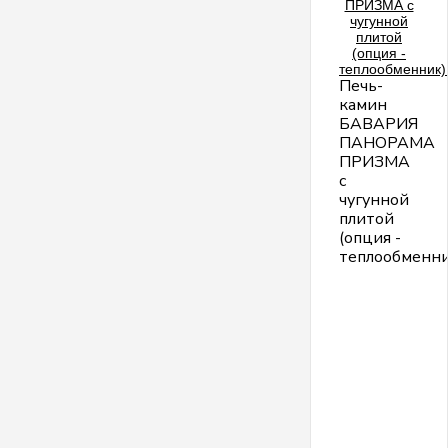
Печь-
камин
БАВАРИЯ
ПАНОРАМА
ПРИЗМА
с
чугунной
плитой
(опция -
теплообменни
П
к
Э
Б
П
П
с
п
–
э
н
и
у