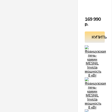
и
с
ц
в
Д
169 990
р.
КУПИТЬ