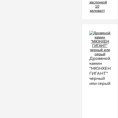
Дровяной
камин
"МЮНХЕН
ГИГАНТ"
черный
или серый
О
п
"
Г
и
г
м
и