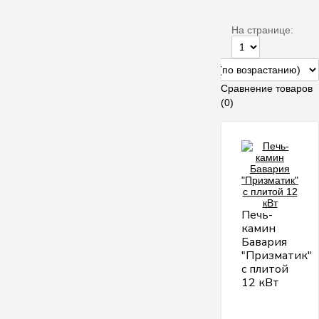
На странице:
Сравнение товаров
(0)
Печь-
камин
Бавария
"Призматик"
с плитой
12 кВт
Б
п