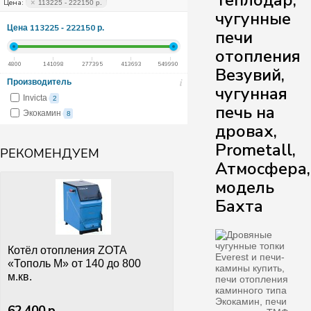
Теплодар,
×
Цена:
113225 - 222150 р.
чугунные
113225
222150
Цена
-
р.
печи
отопления
4800
141098
277395
413693
549990
Везувий,
i
Производитель
чугунная
Invicta
2
печь на
Экокамин
8
дровах,
Prometall,
РЕКОМЕНДУЕМ
Атмосфера,
модель
Бахта
Котёл отопления ZOTA
«Тополь М» от 140 до 800
м.кв.
62 400 р.