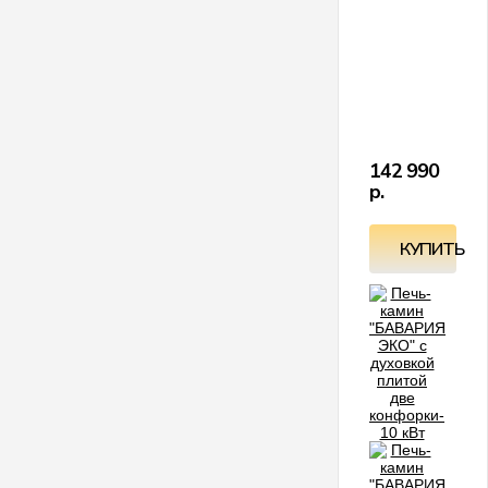
с
к
И
Э
К
э
с
д
р
и
и
т.
142 990
р.
КУПИТЬ