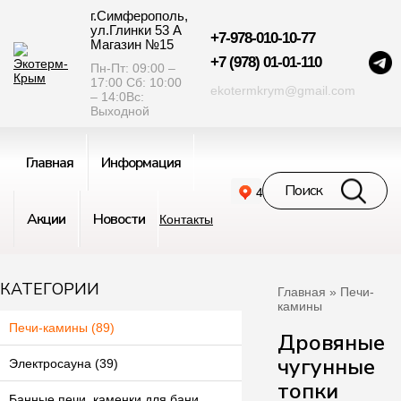
г.Симферополь,
ул.Глинки 53 А
+7-978-010-10-77
Магазин №15
+7 (978) 01-01-110
Пн-Пт: 09:00 –
17:00 Сб: 10:00
ekotermkrym@gmail.com
– 14:0Вс:
Выходной
Главная
Информация
Акции
Новости
Контакты
КАТЕГОРИИ
Главная
» Печи-
камины
Печи-камины (89)
Дровяные
чугунные
Электросауна (39)
топки
Банные печи, каменки для бани