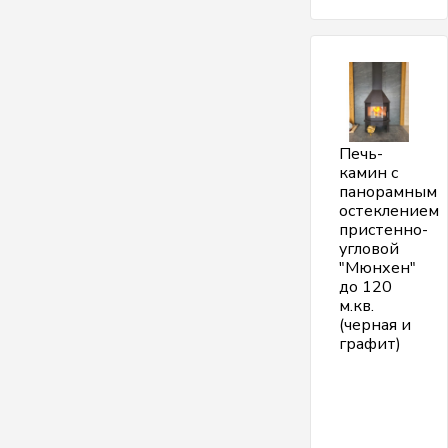
Печь-
камин с
панорамным
остеклением
пристенно-
угловой
"Мюнхен"
до 120
м.кв.
(черная и
графит)
О
п
"
у
г
2