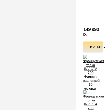
п
э
и
х
п
т
М
М
м
149 990
р.
КУПИТЬ