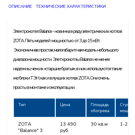
ОПИСАНИЕ
ТЕХНИЧЕСКИЕ ХАРАКТЕРИСТИКИ
Электрокотел Balance - новинка в ряду электрических котлов
ZOTA. Пять моделей мощностью от 3 до 15 кВт.
Экономичная, простая, малогабаритная модель небольшого
диапазона мощности. Элеткрокотлы Balance не менее
надежны, чем их «старшие братья», в них используются такие
же блоки ТЭН, как и в лучших котлах ZOTA. Они очень
просты в монтаже и эксплуатации.
Тип
Цена
Площадь
Cтупен
обогрева
мощнос
ZOTA
13 490
30 кв.м
1-2-3
"Balance" 3
руб.